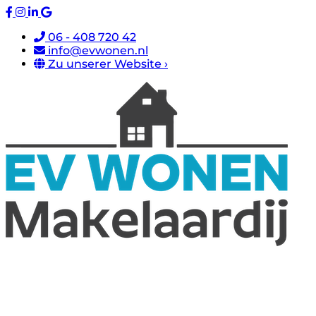
06 - 408 720 42
info@evwonen.nl
Zu unserer Website ›