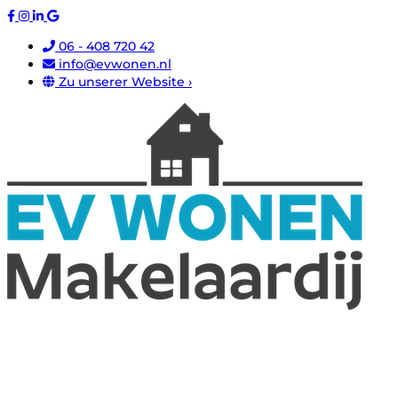
06 - 408 720 42
info@evwonen.nl
Zu unserer Website ›